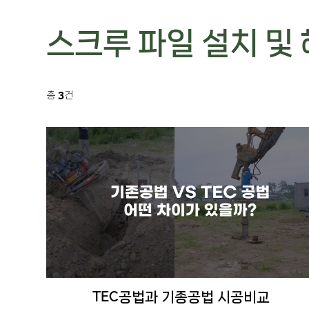
스크루 파일 설치 및
3
총
건
TEC공법과 기종공법 시공비교