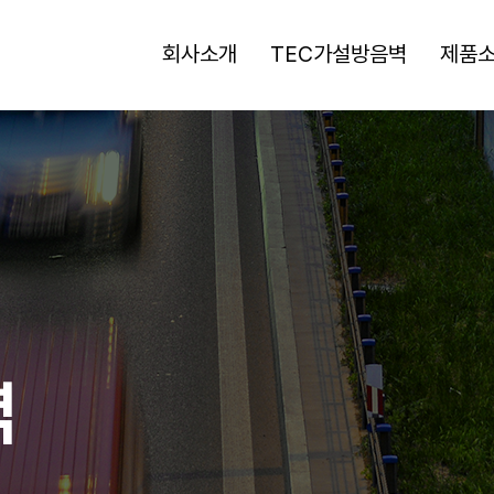
회사소개
TEC가설방음벽
제품
벽