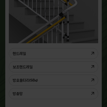
핸드레일
보조핸드레일
방호울타리(SB4)
방충망