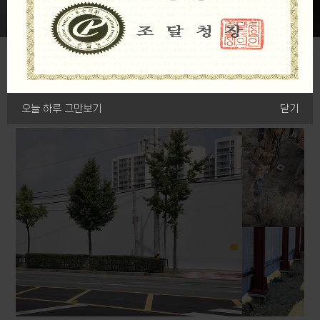
TEC
가설 방음벽
오늘 하루 그만보기
닫기