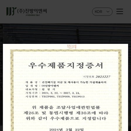
KOR
방음벽 · 울타리 · 난간
· 도로
경관시설물 전문기업
(주)진방이엔씨
회사소개 바로가기