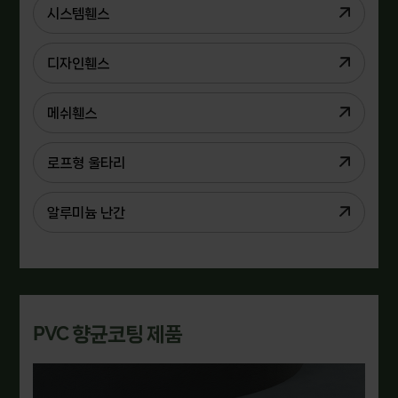
시스템휀스
디자인휀스
메쉬휀스
로프형 울타리
알루미늄 난간
PVC 향균코팅 제품