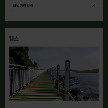
터널형방음벽
휀스