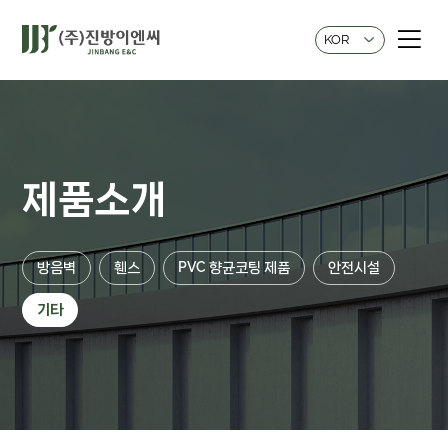
KOR
제품소개
방음벽
휀스
PVC 향균코팅 제품
안전시설
기타