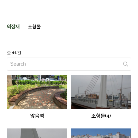
외장재
조형물
11
총
건
앉음벽
조형물(4)