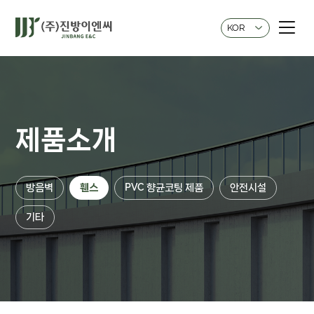
KOR
제품소개
방음벽
휀스
PVC 향균코팅 제품
안전시설
기타