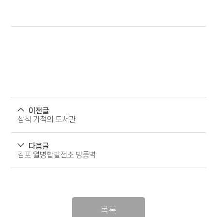
이전글
삼척 기적의 도서관
다음글
김포 열병합발전소 방풍벽
목록