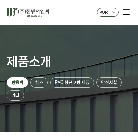
KOR
제품소개
방음벽
휀스
PVC 향균코팅 제품
안전시설
기타