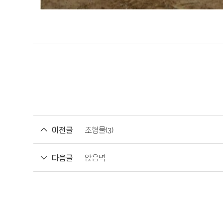
이전글
조형물(3)
다음글
앉음벽