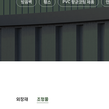
방음벽
휀스
PVC 향균코팅 제품
외장재
조형물