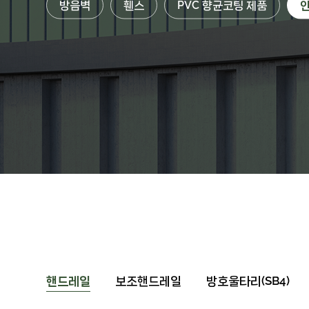
방음벽
휀스
PVC 향균코팅 제품
핸드레일
보조핸드레일
방호울타리(SB4)