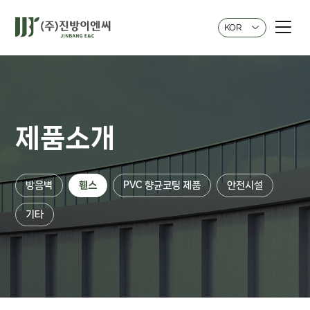
KOR
제품소개
방음벽
휀스
PVC 향균코팅 제품
안전시설
기타