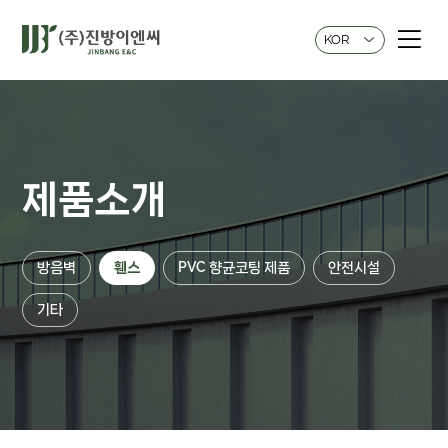
KOR
제품소개
방음벽
휀스
PVC 향균코팅 제품
안전시설
기타