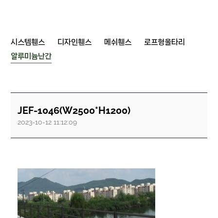
시스템휀스
디자인휀스
메쉬휀스
로프형울타리
알루미늄난간
JEF-1046(W2500*H1200)
2023-10-12 11:12:09