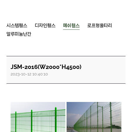
시스템휀스
디자인휀스
메쉬휀스
로프형울타리
알루미늄난간
JSM-2016(W2000*H4500)
2023-10-12 10:40:10