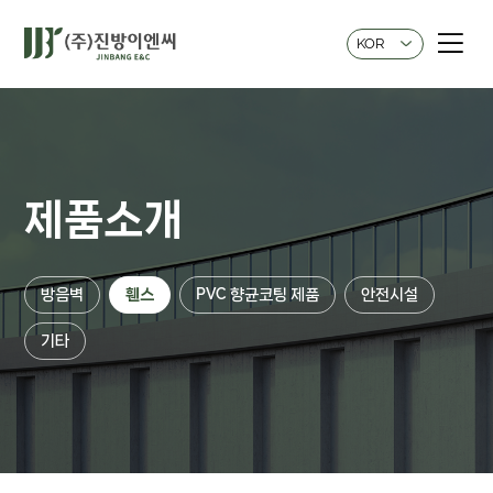
KOR
제품소개
방음벽
휀스
PVC 향균코팅 제품
안전시설
기타