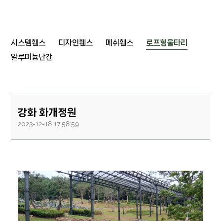
시스템휀스
디자인휀스
메쉬휀스
로프형울타리
알루미늄난간
강화 화개정원
2023-12-18 17:58:59