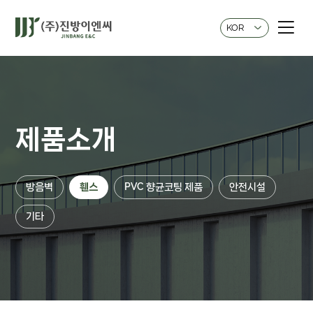
KOR
제품소개
방음벽
휀스
PVC 향균코팅 제품
안전시설
기타